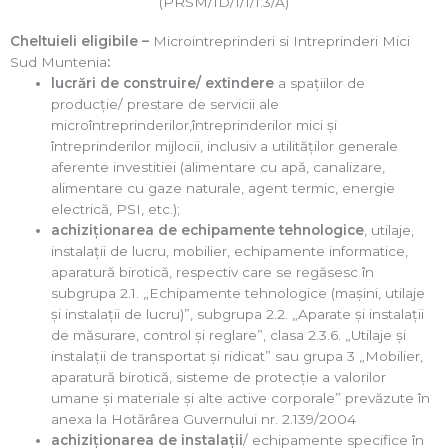
(PRSM/ID/1/1/1.3/A)
Cheltuieli eligibile –
Microintreprinderi si Intreprinderi Mici
Sud Muntenia
:
lucrări de construire/ extindere
a spaţiilor de
producţie/ prestare de servicii ale
microîntreprinderilor,întreprinderilor mici și
întreprinderilor mijlocii, inclusiv a utilităţilor generale
aferente investitiei (alimentare cu apă, canalizare,
alimentare cu gaze naturale, agent termic, energie
electrică, PSI, etc.);
achiziţionarea de echipamente tehnologice
, utilaje,
instalaţii de lucru, mobilier, echipamente informatice,
aparatură birotică, respectiv care se regăsesc în
subgrupa 2.1. „Echipamente tehnologice (maşini, utilaje
şi instalaţii de lucru)”, subgrupa 2.2. „Aparate şi instalaţii
de măsurare, control şi reglare”, clasa 2.3.6. „Utilaje şi
instalaţii de transportat şi ridicat” sau grupa 3 „Mobilier,
aparatură birotică, sisteme de protecţie a valorilor
umane şi materiale şi alte active corporale” prevăzute în
anexa la Hotărârea Guvernului nr. 2.139/2004
achiziţionarea de instalaţii
/ echipamente specifice în