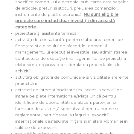
specifice comerţului electronic: publicarea cataloagelor
de articole, preţuri şi stocuri, preluarea comenzilor,
instrumente de plată electronică.
Nu sunt eligibile
proiecte care includ doar investiţii din această
categorie.
proiectare şi asistenţă tehnică;
activități de consultanță: pentru elaborarea cererii de
finanțare și a planului de afaceri; în domeniul
managementului execuţiei investiţiei sau administrarea
contractului de execuţie (managementul de proiect);la
elaborarea, organizarea si derularea procedurilor de
achiziţii
activităţi obligatorii de comunicare si vizibilitate aferente
proiectului;
activitati de internaționalizare (ex. acces la servicii de
intrare pe piețe internaționale/Piața Unică pentru
identificare de oportunități de afaceri, parteneri și
furnizare de asistență specializată pentru norme și
reglementări, participarea la târguri şi expoziţii
internaţionale desfășurate în țară și în afara României în
calitate de expozant;
investiţii în adaptarea proceselor tehnologice de