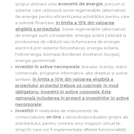
scopul obţinerii unei
economii de energie
, precum şi
sisteme care utilizează surse regenerabile (alternative)
de energie pentru eficientizarea activităţilor pentru care
a solicitat finanţare,
în limita a 15% din valoarea
eligibilă a proiectului
. Surse regenerabile (alternative)
de energie sunt considerate: energia solară (utilizată la
producerea de căldură sau la furnizarea de energie
electrică prin sisteme fotovoltaice), energia eoliană,
hidroenergia, biomasa (biodiesel, bioetanol, biogaz),
energia geotermală.
investiţii în active necorporale
: brevete, licenţe, mărci
comerciale, programe informatice, alte drepturi şi active
similare,
în limita a 10% din valoarea eligibilă a
proiectului; proiectul trebuie să cuprindă, în mod
obligatoriu, investiţii în active corporale. Este
opţională includerea în proiect a investiţiilor în active
necorporale;
investiţii
în realizarea de instrumente de
comercializare
on-line
a serviciilor/produselor proprii ale
solicitantului, pentru crearea unui magazin virtual (e-
shop) în care vor fi implementate diferite funcţionalităţi